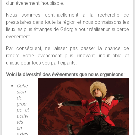
d’un évènement inoubliable.
Nous sommes continuellement à la recherche de
prestataires dans toute la région et nous connaissons les
lieux les plus étranges de Géorgie pour réaliser un superbe
évènement.
Par conséquent, ne laisser pas passer la chance de
rendre votre évènement plus innovant, inoubliable et
unique pour tous ses participants.
Voici la diversité des évènements que nous organisons :
Cohé
sion
de
grou
pe et
activi
tés
en
extéri