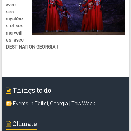
avec
ses
mystère
s et ses
merveill
es avec
DESTINATION GEORGIA !
Things to do
Events in Tbilisi, Georgia | This Week
Climate