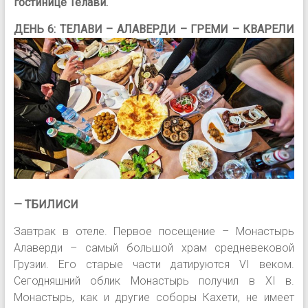
гостинице Телави.
ДЕНЬ 6:
ТЕЛАВИ – АЛАВЕРДИ – ГРЕМИ – КВАРЕЛИ
— ТБИЛИСИ
Завтрак в отеле. Первое посещение – Монастырь
Алаверди – самый большой храм средневековой
Грузии. Его старые части датируются VI веком.
Сегодняшний облик Монастырь получил в XI в.
Монастырь, как и другие соборы Кахети, не имеет