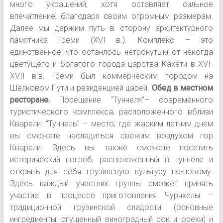
много украшений, хотя оставляет сильное
впечатление, благодаря своим огромным размерам.
Далее мы держим путь в сторону архитектурного
памятника Греми (XVI в.). Комплекс – это
единственное, что останлось нетронутым от некогда
цветущего и богатого города царства Кахети в XVI-
XVII в.в. Греми был коммерческим городом на
Шелковом Пути и резиденцией царей.
Обед в местном
ресторане.
Посещение “Туннеля”– современного
туристического комплекса, расположенного вблизи
Кварели. “Туннель” – место, где жарким летним днем
вы сможете насладиться свежим воздухом гор
Кварели. Здесь вы также сможете посетить
исторический погреб, расположенный в туннеле и
открыть для себя грузинскую культуру по-новому.
Здесь каждый участник группы сможет принять
участие в процессе приготовления Чурчхелы –
традиционной грузинской сладости (основные
ингредиенты: сгущенный виноградный сок и орехи) и