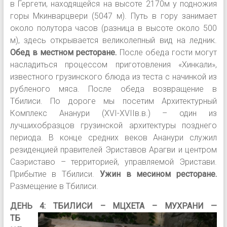
в Гергети, находящейся на высоте 2170м у подножия
горы Мкинварцвери (5047 м). Путь в гору занимает
около полутора часов (разница в высоте около 500
м), здесь открывается великолепный вид на ледник.
Обед в местном ресторане.
После обеда гости могут
насладиться процессом приготовления «Хинкали»,
известного грузинского блюда из теста с начинкой из
рубленого мяса. После обеда возвращение в
Тбилиси. По дороге мы посетим Архитектурный
Комплекс Ананури (XVI-XVIIв.в.) – один из
лучшихобразцов грузинской архитектуры позднего
периода. В конце средних веков Ананури служил
резиденцией правителей Эриставов Арагви и центром
Саэриставо – территорией, управляемой Эристави.
Прибытие в Тбилиси.
Ужин в месином ресторане.
Размещение в Тбилиси.
ДЕНЬ 4:
ТБИЛИСИ – МЦХЕТА – МУХРАНИ —
ТБ