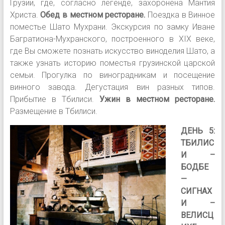
Грузии, где, согласно легенде, захоронена Мантия
Христа.
Обед в местном ресторане.
Поездка в Винное
поместье Шато Мухрани. Экскурсия по замку Иване
Багратиона-Мухранского, построенного в ХIХ веке,
где Вы сможете познать искусство виноделия Шато, а
также узнать историю поместья грузинской царской
семьи. Прогулка по виноградникам и посещение
винного завода. Дегустация вин разных типов.
Прибытие в Тбилиси.
Ужин в местном ресторане.
Размещение в Тбилиси.
ДЕНЬ 5:
ТБИЛИС
И –
БОДБЕ
—
СИГНАХ
И –
ВЕЛИСЦ