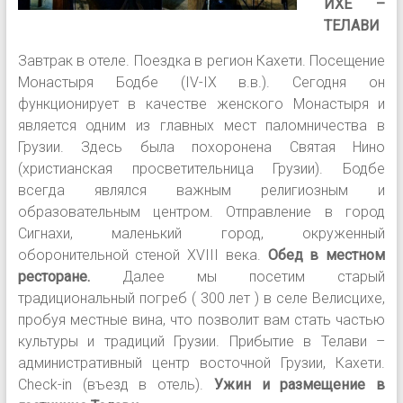
ИХЕ –
ТЕЛАВИ
Завтрак в отеле. Поездка в регион Кахети. Посещение
Монастыря Бодбе (IV-IX в.в.). Сегодня он
функционирует в качестве женского Монастыря и
является одним из главных мест паломничества в
Грузии. Здесь была похоронена Святая Нино
(христианская просветительница Грузии). Бодбе
всегда являлся важным религиозным и
образовательным центром. Отправление в город
Сигнахи, маленький город, окруженный
оборонительной стеной XVIII века.
Обед в местном
ресторане.
Далее мы посетим старый
традициональный погреб ( 300 лет ) в селе Велисцихе,
пробуя местные вина, что позволит вам стать частью
культуры и традиций Грузии. Прибытие в Телави –
административный центр восточной Грузии, Кахети.
Check-in (въезд в отель).
Ужин и размещение в