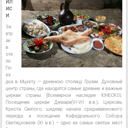
ИЛ
ИС
И
За
втр
ак
в
оте
ле.
По
ез
дка в Мцхету — древнюю столицу Грузии. Духовный
центр страны, где находятся самые древние и важные
церкви страны (Всемирное наследие ЮНЕСКО).
Посещение церкви Джвари(VI-VII в.в.), Церковь
Креста Святого, шедевр начала средниввекового
периода и посещение Кафедрального Собора
Светицховели (XI в.в.) – одно из самых святых мест