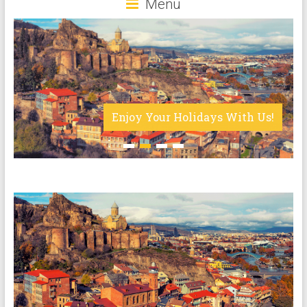
Menu
Enjoy Your Holidays With Us!
1
2
3
4