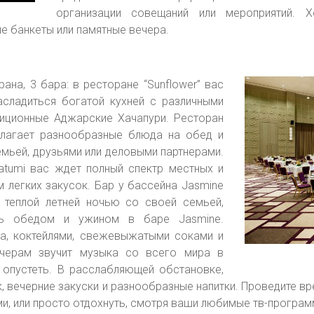
организации совещаний или мероприятий. 
 банкеты или памятные вечера.
рана, 3 бара: в ресторане “Sunflower” вас
асладиться богатой кухней с различными
иционные Аджарские Хачапури. Ресторан
длагает разнообразные блюда на обед и
емьей, друзьями или деловыми партнерами.
atumi вас ждет полный спектр местных и
 легких закусок. Бар у бассейна Jasmine
 теплой летней ночью со своей семьей,
есь обедом и ужином в баре Jasmine.
са, коктейлями, свежевыжатыми соками и
ечерам звучит музыка со всего мира в
у опустеть. В расслабляющей обстановке,
к, вечерние закуски и разнообразные напитки. Проведите вр
ми, или просто отдохнуть, смотря ваши любимые тв-програм