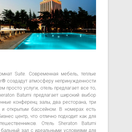
омнат Suite. Современная мебель, теплые
per® создадут атмосферу непринужденности
м просто услуги, отель предлагает все то,
heraton Batumi предлагает широкий выбор
нные конференц залы, два ресторана, три
м и открытым бассейном. В номерах есть
изнес центр, что отлично подходит как для
ешественников. Отель Sheraton Batumi
 бальный зал с идеальными условиями для