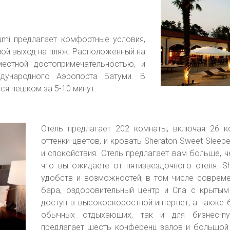
umi предлагает комфортные условия,
ой выход на пляж. Расположенный на
местной достопримечательностью, и
дународного Аэропорта Батуми. В
ся пешком за 5-10 минут.
Отель предлагает 202 комнаты, включая 26 к
оттенки цветов, и кровать Sheraton Sweet Slee
и спокойствия. Отель предлагает вам больше, че
что вы ожидаете от пятизвездочного отеля. S
удобств и возможностей, в том числе совреме
бара, оздоровительный центр и Спа с крыты
доступ в высокоскоростной интернет, а также б
обычных отдыхаюших, так и для бизнес-пут
предлагает шесть конференц залов и большой