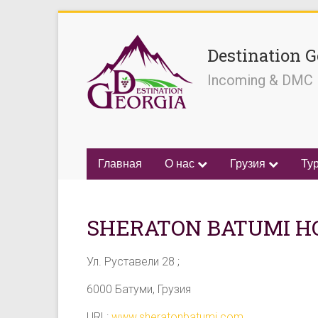
Destination G
Incoming & DMC
Главная
О нас
Грузия
Ту
SHERATON BATUMI HO
Ул. Руставели 28 ;
6000 Батуми, Грузия
URL:
www.sheratonbatumi.com