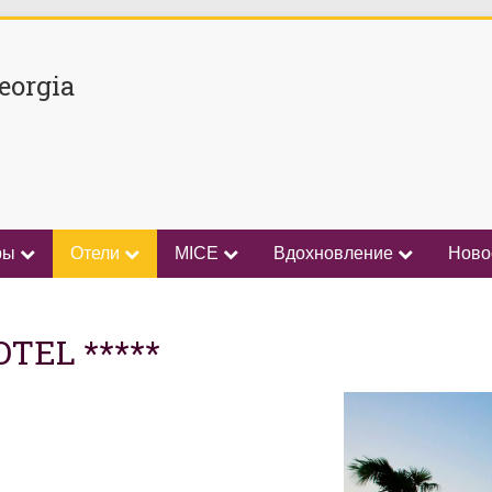
eorgia
ры
Отели
MICE
Вдохновление
Ново
TEL *****