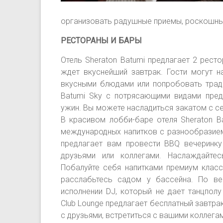
организовать радушные приемы, роскошные
РЕСТОРАНЫ И БАРЫ
Отель Sheraton Batumi предлагает 2 ресто
ждет вкуснейший завтрак. Гости могут н
вкусными блюдами или попробовать трад
Batumi Sky с потрясающими видами пре
ужин. Вы можете насладиться закатом с с
В красивом лобби-баре отеля Sheraton B
международных напитков с разнообразием
предлагает вам провести BBQ вечеринку
друзьями или коллегами. Наслаждайт
Побалуйте себя напитками премиум клас
расслабьтесь садом у бассейна. По в
исполнении DJ, который не дает танцпол
Club Lounge предлагает бесплатный завтра
с друзьями, встретиться с вашими коллега