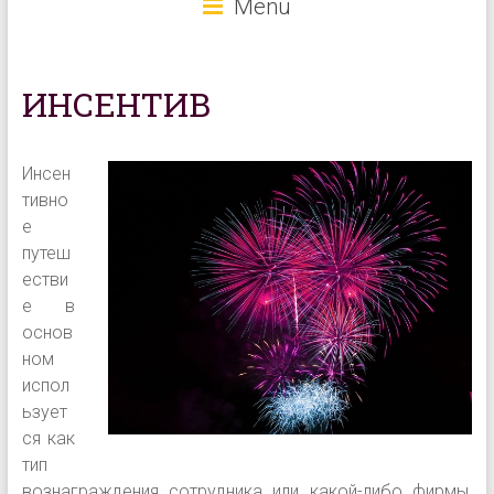
Menu
ИНСЕНТИВ
Инсен
тивно
е
путеш
естви
е в
основ
ном
испол
ьзует
ся как
тип
вознаграждения сотрудника или какой-либо фирмы,