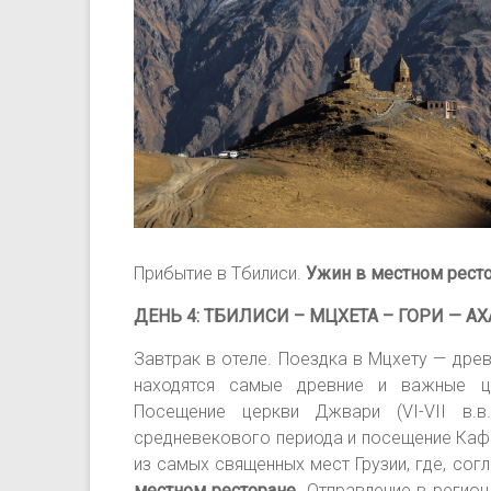
Прибытие в Тбилиси.
Ужин в местном рест
ДЕНЬ 4: ТБИЛИСИ – МЦХЕТА – ГОРИ — А
Завтрак в отеле. Поездка в Мцхету — древ
находятся самые древние и важные ц
Посещение церкви Джвари (VI-VII в.в
средневекового периода и посещение Кафе
из самых священных мест Грузии, где, сог
местном ресторане
. Отправление в регион