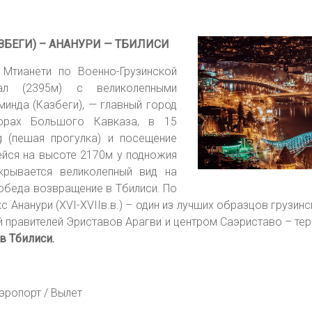
ЗБЕГИ) – АНАНУРИ — ТБИЛИСИ
 Мтианети по Военно-Грузинской
ал (2395м) с великолепными
инда (Казбеги), — главный город
горах Большого Кавказа, в 15
g (пешая прогулка) и посещение
ейся на высоте 2170м у подножия
крывается великолепный вид на
 обеда возвращение в Тбилиси. По
 Ананури (XVI-XVIIв.в.) – один из лучших образцов грузинс
 правителей Эриставов Арагви и центром Саэриставо – те
в Тбилиси.
аэропорт / Вылет