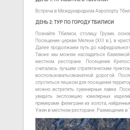
Встреча в Международном Аэропорту Тбилиси
ДЕНЬ 2: ТУР ПО ГОРОДУ ТБИЛИСИ
Познайте Тбилиси, столицу Грузии, осн
Посещение церкви Метехи (XIII в.), в кре
Далее продолжаем путь до кафедрального 
Также мы можем насладиться базиликой и 
местном ресторане. Посещение Крепос
считалась лучшим стратегическим пунктом
воспользоватьсяканатной дорогой. Пос
спуститься пешком для посещения территор
можно встретить сувенирные лавки. Пос
увидеть экспозицию ювелирных издели
примерами филиграни из золота, найденны
Ужин в местном ресторане. Размещение в 