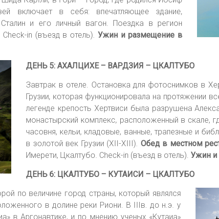
зей включает в себя: впечатляющее здание,
 Сталин и его личный вагон. Поездка в регион
Check-in (въезд в отель).
Ужин и размещение в
ДЕНЬ 5: АХАЛЦИХЕ – ВАРДЗИЯ – ЦКАЛТУБО
Завтрак в отеле. Остановка для фотоснимков в Хе
Грузии, которая функционировала на протяжении вс
легенде крепость Хертвиси была разрушена Алекс
монастырский комплекс, расположенный в скале, г
часовня, кельи, кладовые, ванные, трапезные и би
в золотой век Грузии (XII-XIII).
Обед в местном рес
Имерети, Цкалтубо. Check-in (въезд в отель).
Ужин и
ДЕНЬ 6: ЦКАЛТУБО – КУТАИСИ – ЦКАЛТУБО
торой по
величине город страны, который являлся
оженного в долине реки Риони. В IIIв. до н.э. у
а» в Аргонавтике, и по мнению ученых «Кутаиа»