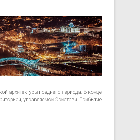
кой архитектуры позднего периода. В конце
рриторией, управляемой Эристави. Прибытие