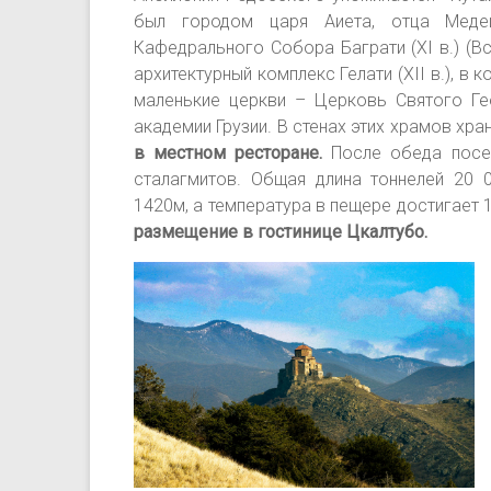
был городом царя Аиета, отца Медеи
Кафедрального Собора Баграти (XI в.) (
архитектурный комплекс Гелати (XII в.), в
маленькие церкви – Церковь Святого Ге
академии Грузии. В стенах этих храмов хр
в местном ресторане.
После обеда посещ
сталагмитов. Общая длина тоннелей 20 
1420м, а температура в пещере достигает 
размещение в гостинице Цкалтубо.