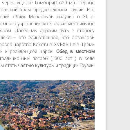
 через ущелье Гомбори(1.620 м.). Первое
ольшой храм средневековой Грузии. Его
яшний облик Монастырь получил в XI в.
т много украшений, хотя оставляет сильное
мерам. Далее мы держим путь в сторону
плекс – это единственное, что останлось
рода царства Кахети в XVI-XVII в.в. Греми
и и резиденцией царей.
Обед в местном
радиционный погреб ( 300 лет ) в селе
м стать частью культуры и традиций Грузии.