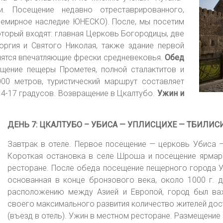
. Посещение недавно отреставрированного,
Всемирное наследие ЮНЕСКО). После, мы посетим
 который входят: главная Церковь Богородицы, две
оргия и Святого Николая, также здание первой
анятся впечатляющие фрески средневековья.
Обед
ение пещеры Прометея, полной сталактитов и
000 метров, туристический маршрут составляет
14-17 градусов. Возвращение в Цкалтубо.
Ужин и
ДЕНЬ 7: ЦКАЛТУБО – УБИСА — УПЛИСЦИХЕ — ТБИЛИС
Завтрак в отеле. Первое посещение — церковь Убиса –
Короткая остановка в селе Шроша и посещение ярмарк
ресторане. После обеда посещение пещерного города У
основанная в конце бронзового века, около 1000 г. д
расположению между Азией и Европой, город был ва
своего максимального развития количество жителей дости
(въезд в отель). Ужин в местном ресторане. Размещение 