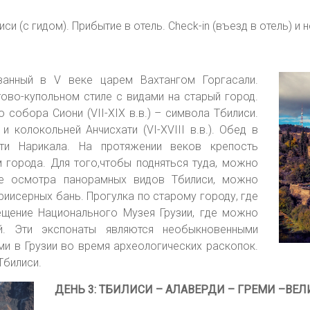
 (с гидом). Прибытие в отель. Check-in (въезд в отель) и
ованный в V веке царем Вахтангом Горгасали.
стово-купольном стиле с видами на старый город.
собора Сиони (VII-XIX в.в.) – символа Тбилиси.
колокольней Анчисхати (VI-XVIII в.в.). Обед в
ти Нарикала. На протяжении веков крепость
 города. Для того,чтобы подняться туда, можно
ле осмотра панорамных видов Тбилиси, можно
иисерных бань. Прогулка по старому городу, где
ещение Национального Музея Грузии, где можно
й. Эти экспонаты являются необыкновенными
ми в Грузии во время археологических раскопок.
Тбилиси.
ДЕНЬ 3: ТБИЛИСИ – АЛАВЕРДИ – ГРЕМИ –ВЕ