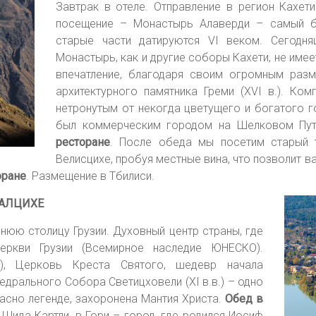
Завтрак в отеле. Отправление в регион Кахети
посещение – Монастырь Алаверди – самый б
старые части датируются VI веком. Сегодн
Монастырь, как и другие соборы Кахети, не имее
впечатление, благодаря своим огромным раз
архитектурного памятника Греми (XVI в.). Ком
нетронутым от некогда цветущего и богатого го
был коммерческим городом на Шелковом Пут
ресторане
. После обеда мы посетим старый т
Велисцихе, пробуя местные вина, что позволит ва
оране
. Размещение в Тбилиси.
ХАЛЦИХЕ
нюю столицу Грузии. Духовный центр страны, где
еркви Грузии (Всемирное наследие ЮНЕСКО).
.), Церковь Креста Святого, шедевр начала
дрального Собора Светицховели (XI в.в.) – одно
ласно легенде, захоронена Мантия Христа.
Обед в
 Шида Картли, в Гори – город, где родился Иосиф