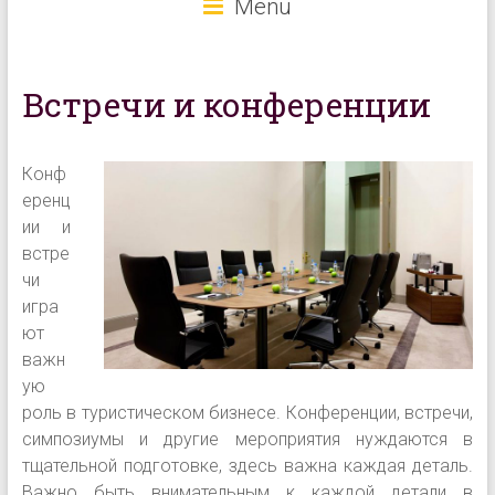
Menu
Встречи и конференции
Конф
еренц
ии и
встре
чи
игра
ют
важн
ую
роль в туристическом бизнесе. Конференции, встречи,
симпозиумы и другие мероприятия нуждаются в
тщательной подготовке, здесь важна каждая деталь.
Важно быть внимательным к каждой детали в