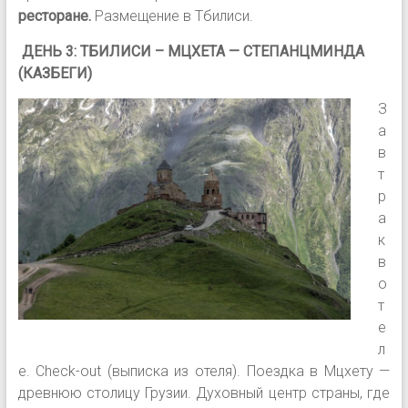
ресторане.
Размещение в Тбилиси.
ДЕНЬ 3: ТБИЛИСИ – МЦХЕТА — СТЕПАНЦМИНДА
(КАЗБЕГИ)
З
а
в
т
р
а
к
в
о
т
е
л
е. Сheck-out (выписка из отеля). Поездка в Мцхету —
древнюю столицу Грузии. Духовный центр страны, где