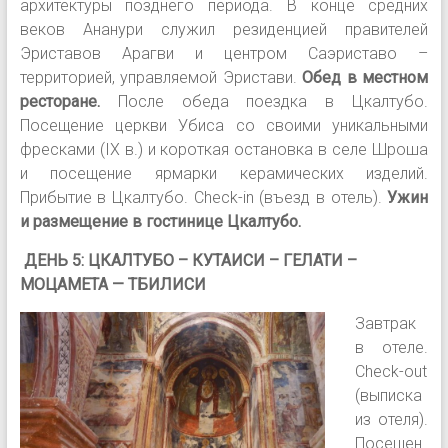
архитектуры позднего периода. В конце средних
веков Ананури служил резиденцией правителей
Эриставов Арагви и центром Саэриставо –
территорией, управляемой Эристави.
Обед в местном
ресторане.
После обеда поездка в Цкалтубо.
Посещение церкви Убиса со своими уникальными
фресками (IX в.) и короткая остановка в селе Шроша
и посещение ярмарки керамических изделий.
Прибытие в Цкалтубо. Сheck-in (въезд в отель).
Ужин
и размещение в гостинице Цкалтубо.
ДЕНЬ 5: ЦКАЛТУБО – КУТАИСИ – ГЕЛАТИ –
МОЦАМЕТА — ТБИЛИСИ
Завтрак
в отеле.
Сheck-out
(выписка
из отеля).
Посещен