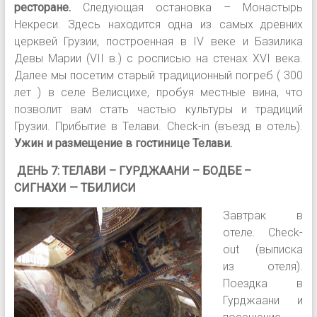
ресторане.
Следующая остановка – Монастырь
Некреси. Здесь находится одна из самых древних
церквей Грузии, построенная в IV веке и Базилика
Девы Марии (VII в.) с росписью на стенах XVI века.
Далее мы посетим старый традиционный погреб ( 300
лет ) в селе Велисцихе, пробуя местные вина, что
позволит вам стать частью культуры и традиций
Грузии. Прибытие в Телави. Сheck-in (въезд в отель).
Ужин и размещение в гостинице Телави.
ДЕНЬ 7: ТЕЛАВИ – ГУРДЖААНИ – БОДБЕ –
СИГНАХИ — ТБИЛИСИ
Завтрак в
отеле. Сheck-
out (выписка
из отеля).
Поездка в
Гурджаани и