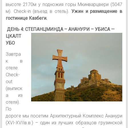
высоте 2170м у подножия горы Мкинварцвери (5047
м). Сheck-in (въезд в отель).
Ужин и размещение в
гостинице Казбеги.
ДЕНЬ 4:
СТЕПАНЦМИНДА – АНАНУРИ – УБИСА —
ЦКАЛТ
УБО
Завтра
к в
отеле.
Сheck-
out
(выписк
а из
отеля).
По
дороге мы посетим Архитектурный Комплекс Ананури
(XVI-XVIIв.в.) – один из лучших образцов грузинской