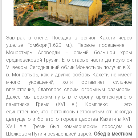
Завтрак в отеле. Поездка в регион Кахети через
ущелье Гомбори(1.620 м.). Первое посещение –
Монастырь Алаверди – самый большой храм
средневековой Грузии. Его старые части датируются
VI веком. Сегодняшний облик Монастырь получил в XI
в. Монастырь, как и другие соборы Кахети, не имеет
много украшений, хотя оставляет сильное
впечатление, благодаря своим огромным размерам.
Далее мы держим путь в сторону архитектурного
памятника Греми (XVI в.). Комплекс – это
единственное, что останлось нетронутым от некогда
цветущего и богатого города царства Кахети в XVI-
XVII в.в. Греми был коммерческим городом на
Шелковом Пути и резиденцией царей.
Обед в местном