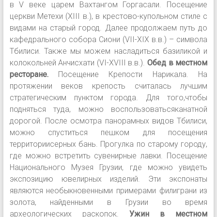
в V веке царем Вахтангом Горгасали. Посещение
церкви Метехи (XIII в.), в крестово-купольном стиле с
видами на старый город. Далее продолжаем путь до
кафедрального собора Сиони (VII-XIX в.в.) – символа
Тбилиси. Также мы можем насладиться базиликой и
колокольней Анчисхати (VI-XVIII в.в.).
Обед в местном
ресторане.
Посещение Крепости Нарикала. На
протяжении веков крепость считалась лучшим
стратегическим пунктом города. Для того,чтобы
подняться туда, можно воспользоватьсяканатной
дорогой. После осмотра панорамных видов Тбилиси,
можно спуститься пешком для посещения
территориисерных бань. Прогулка по старому городу,
где можно встретить сувенирные лавки. Посещение
Национального Музея Грузии, где можно увидеть
экспозицию ювелирных изделий. Эти экспонаты
являются необыкновенными примерами филиграни из
золота, найденными в Грузии во время
археологических раскопок.
Ужин в местном