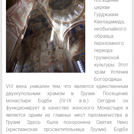
посещение
церкви
Гурджаани
Квелацминда,
необычайного
образца
переломного
периода
грузинской
культуры. Этот
храм Успения
Богородицы
VIII века уникален тем, что является единственным
двухкупольным храмом в Грузии. Посещение
монастыря Бодбе (IV-IX в.в.). Сегодня он
функционирует в качестве женского Монастыря и
является одним из главных мест паломничества в
Грузии. Здесь была похоронена Святая Нино
(христианская просветительница Грузии). Бодбе