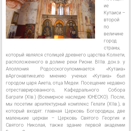
ие
Кутаиси –
второй
по
величине
город
страны,
который являлся столицей древнего царства Колхети,
расположенного в долине реки Риони. ВIIIв. дон.э. у
Аполлония Родосскогоупоминается «Кутаиа»
вАргонавтике,ипо мнению ученых «Кутаиа» был
городом царя Аиета, отца Медеи. Посещение недавно
отреставрированного, Кафедрального Собора
Баграти (XIв.) (Всемирное наследие ЮНЕСКО). После,
мы посетим архитектурный комплекс Гелати (XIIв.), в
который входят: главная Церковь Богородицы, две
маленькие церкви – Церковь Святого Георгия и
Святого Николая, также здание первой академии