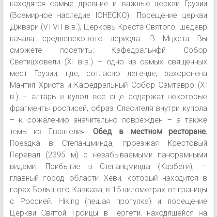
находятся самые древние и важные церкви Грузии
(Всемирное наследие ЮНЕСКО). Посещение церкви
Джвари (VI-VII в.в.), Церковь Креста Святого, шедевр
начала средневекового периода. В Мцхета Вы
сможете посетить: Кафедральнфй Собор
Светицховели (XI в.в.) – одно из самых священных
мест Грузии, где, согласно легенде, захоронена
Мантия Христа и Кафедральный Собор Самтавро (XI
в.) – алтарь и купол все еще содержат некоторые
фрагменты росписей, образ Спасителя внутри купола
– к сожалению значительно поврежден – а также
темы из Евангелия.
Обед в местном ресторане.
Поездка в Степанцминда, проезжая Крестовый
Перевал (2395 м) с незабываемыми панорамными
видами. Прибытие в Степанцминда (Казбеги), —
главный город области Хеви, который находится в
горах Большого Кавказа, в 15 километрах от границы
с Россией. Hiking (пешая прогулка) и посещение
Церкви Святой Троицы в Гергети, находящейся на