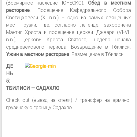
(Всемирное наследие ЮНЕСКО).
Обед в местном
ресторане
. Посещение Кафедрального Собора
Светицховели (XI в.в.) – одно из самых священных
мест Грузии, где, согласно легенде, захоронена
Мантия Христа и посещение церкви Джвари (VI-VII
в.в.), Церковь Креста Святого, шедевр начала
средневекового периода. Возвращение в Тбилиси.
Ужин в местном ресторане
. Размещение в Тбилиси.
ДЕ
НЬ
5:
ТБИЛИСИ — САДАХЛО
Check out (выезд из отеля) / трансфер на армяно-
грузинскую границу Садахло