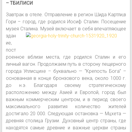
– ТБИЛИСИ
Завтрак в отеле. Отправление в регион Шида Картли,в
Гори – город, где родился Иосиф Сталин. Посещение
музея Сталина. Музей вклю
чает в себя впечатляющее
здан
ие,
пост
роенное вблизи места, где родился Сталин и его
личный вагон. Продолжаем путь в сторону пещерного
города Уплисцихе – буквально — “Крепость Бога” –
основанная в конце бронзового века, около 1000 г.
до н.э. Благодаря своему стратегическому
расположению между Азией и Европой, город был
важным коммерческим центром, и в период своего
максимального развития количество жителей
достигало 20 000. Следующая остановка — Мцхета —
древняя столица Грузии. Духовный центр страны, где
находятся самые древние и важные церкви страны