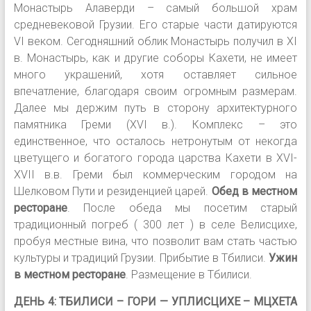
Монастырь Алаверди – самый большой храм
средневековой Грузии. Его старые части датируются
VI веком. Сегодняшний облик Монастырь получил в XI
в. Монастырь, как и другие соборы Кахети, не имеет
много украшений, хотя оставляет сильное
впечатление, благодаря своим огромным размерам.
Далее мы держим путь в сторону архитектурного
памятника Греми (XVI в.). Комплекс – это
единственное, что осталось нетронутым от некогда
цветущего и богатого города царства Кахети в XVI-
XVII в.в. Греми был коммерческим городом на
Шелковом Пути и резиденцией царей.
Обед в местном
ресторане
. После обеда мы посетим старый
традиционный погреб ( 300 лет ) в селе Велисцихе,
пробуя местные вина, что позволит вам стать частью
культуры и традиций Грузии. Прибытие в Тбилиси.
Ужин
в местном ресторане
. Размещение в Тбилиси.
ДЕНЬ 4: ТБИЛИСИ – ГОРИ — УПЛИСЦИХЕ – МЦХЕТА