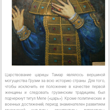
Царствование царицы Тамар являлось вершиной
могущества Грузии за всю историю страны. Для того,
чтобы исключить ее положение в качестве первой
женщины и следовать грузинским традициям, был
подчеркнут титул Мепе («царь»). Кроме политических и
военных достижений, период знаменателен развитием