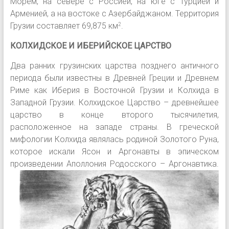
Морем, на севере с Россией, на юге с Турцией и
Арменией, а на востоке с Азербайджаном. Территория
Грузии составляет 69,875 км
.
2
КОЛХИДСКОЕ И ИБЕРИЙСКОЕ ЦАРСТВО
Два ранних грузинских царства позднего античного
периода были известны в Древней Греции и Древнем
Риме как Иберия в Восточной Грузии и Колхида в
Западной Грузии. Колхидское Царство – древнейшее
царство в конце второго тысячилетия,
расположенное на западе страны. В греческой
мифологии Колхида являлась родиной Золотого Руна,
которое искали Ясон и Аргонавты в эпическом
произведении Аполлония
Родосского – Аргонавтика.