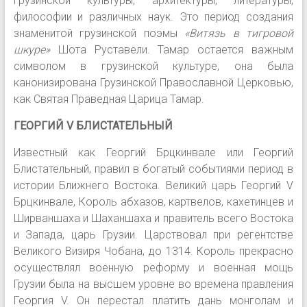
грузинской культуры, архитектуры, литературы,
философии и различных наук. Это период создания
знаменитой грузинской поэмы
«Витязь в тигровой
шкуре»
Шота Руставели. Тамар остается важным
символом в грузинской культуре, она была
канонизирована Грузинской Православной Церковью,
как Святая Праведная Царица Тамар.
ГЕОРГИЙ V БЛИСТАТЕЛЬНЫЙ
Известный как Георгий Брцкинвале или Георгий
Блистательный, правил в богатый событиями период в
истории Ближнего Востока. Великий царь Георгий V
Брцкинвале, Король абхазов, картвелов, кахетинцев и
Ширваншаха и Шаханшаха и правитель всего Востока
и Запада, царь Грузии. Царствовал при регентстве
Великого Визиря Чобана, до 1314. Король прекрасно
осуществлял военную реформу и военная мощь
Грузии была на высшем уровне во времена правления
Георгия V. Он перестал платить дань монголам и