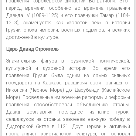
правления королевской династии Багратиони. Этот
период времени, особенно во времена правления
Давида IV (1089-1125) и его правнучки Тамар (1184-
1213), знаменуется как «золотой век» в истории
Грузии, эпоха империи, военных подвигов, и великих
достижений в культуре.
Царь Давид Строитель
Значительная фигура в грузинской политической,
культурной и духовной истории. Во время его
правления Грузия была одним из самых сильных
государств на Кавказе, расширяя свои границы от
Никопсии (Черное Море) до Дарубанди (Каспийское
Море). Проведенные им военные реформы и реформы
правления способствовали объединению страны.
Давид возглавлял последнее изгнание турок-
сельджуков из страны, завоевав важную победу в
Дидгорской битве в 1121. Друг церкви и активный
пропагандист христианской культуры, он основал