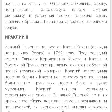
прогнал их из Грузии. Он вновь объединил страну,
централизовал королевскую власть, оживил
экономику, и установил тесные торговые связи,
главным образом с Византией, а также с Венецией и
Генуей.
ИРАКЛИЙ II
Ираклий II взошел на престол Картли-Кахети (сегодня
центральная Грузия) в 1762 году. Предпоследний
король Единого Королевства Кахети и Картли в
Восточной Грузии, его правление считают лебединой
песней грузинской монархии. Ираклий воссоединил
царства Картли и Кахети, но во время его правления
большинство грузинских царств было в руках
мусульман. Ираклий пытался установить
стратегические связи с Западной Европой, но в то
время, европейские державы не могли разглядеть ни
политической, ни экономической выгоды и король