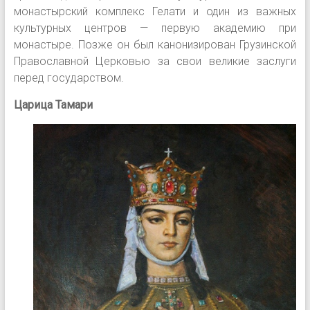
монастырский комплекс Гелати и один из важных
культурных центров — первую академию при
монастыре. Позже он был канонизирован Грузинской
Православной Церковью за свои великие заслуги
перед государством.
Царица Тамари