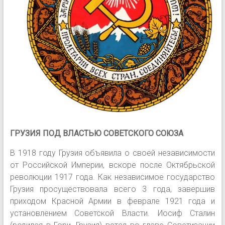
ГРУЗИЯ ПОД ВЛАСТЬЮ СОВЕТСКОГО СОЮЗА
В 1918 году Грузия объявила о своей независимости
от Российской Империи, вскоре после Октябрьской
революции 1917 года. Как независимое государство
Грузия просуществовала всего 3 года, завершив
приходом Красной Армии в феврале 1921 года и
установлением Советской Власти. Иосиф Сталин