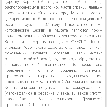
царству Картли (IV в. до н.э. – V в. н.э. ),
расположенному в восточной части страны. Главным
городом и столицей являлся город Мцхета — место,
где христианство было провозглашено официальной
религией Грузии в 337 году. В настоящее время
исторические церкви в Мцхета являются ярким
примером религиозной архитектуры средневековья на
Кавказе и всемирным наследием ЮНЕСКО. Позже,
столицей Иберийского Царства стал город Тбилиси,
основанный Вахтангом Горгасали. Царь Вахтанг
отличался стойкой верой, мудростью, добродетелью,
и примечательной внешностью. Во время его
правления и по его прошению Грузинская
Православная Церковь, находившаяся под
покровительством Византийской Империи и патриарха
Константиниполя, получила право самоуправления
(Автокефалию), в середине V века. 15 веков спустя,
Царь Вахтанг был канонизирован Грузинской
Православной Церковью.