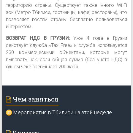
территорию страны. Существует также много Wi-Fi
зон (Метро Тбилиси, гостиницы, кафе, рестораны), что
позволяет гостям страны бесплатно пользоваться
интернетом.
ВОЗВРАТ НДС В ГРУЗИИ:
Уже 4 года в Грузии
действует служба «Tax Free» и служба используется
230 коммерческими объектами, которые могут
выдавать чек, если общая сумма (без учета НДС) в
одном чеке превышает 200 лари.
Чем заняться
Мероприятия в Тбилиси на этой неделе
Климат