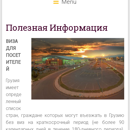
Menu
Полезная Информация
ВИЗА
ДЛЯ
ПОСЕТ
ИТЕЛЕ
Й
Грузия
имеет
опреде
ленный
список
стран, граждане которых могут въезжать в Грузию
без виз на краткосрочный период (не более 90
календарных дней в течение 180-дневного периода).