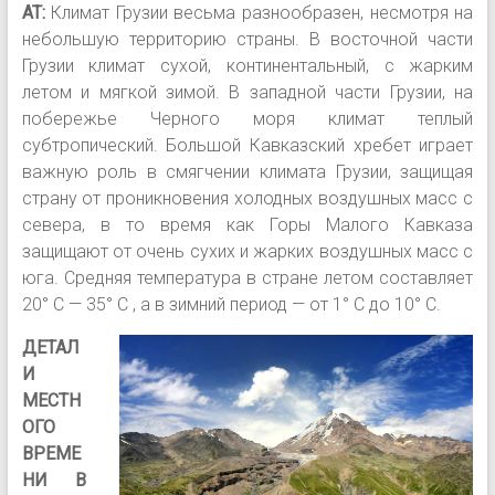
АТ:
Климат Грузии весьма разнообразен, несмотря на
небольшую территорию страны. В восточной части
Грузии климат сухой, континентальный, с жарким
летом и мягкой зимой. В западной части Грузии, на
побережье Черного моря климат теплый
субтропический. Большой Кавказский хребет играет
важную роль в смягчении климата Грузии, защищая
страну от проникновения холодных воздушных масс с
севера, в то время как Горы Малого Кавказа
защищают от очень сухих и жарких воздушных масс с
юга. Средняя температура в стране летом составляет
20° С — 35° С , а в зимний период — от 1° С до 10° С.
ДЕТАЛ
И
МЕСТН
ОГО
ВРЕМЕ
НИ В