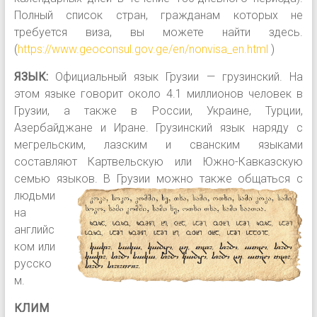
Полный список стран, гражданам которых не
требуется виза, вы можете найти здесь.
(
https://www.geoconsul.gov.ge/en/nonvisa_en.html
)
ЯЗЫК:
Официальный язык Грузии — грузинский. На
этом языке говорит около 4.1 миллионов человек в
Грузии, а также в России, Украине, Турции,
Азербайджане и Иране. Грузинский язык наряду с
мегрельским, лазским и сванским языками
составляют Картвельскую или Южно-Кавказскую
семью языков. В Грузии можно также общаться с
людьми
на
английс
ком или
русско
м.
КЛИМ