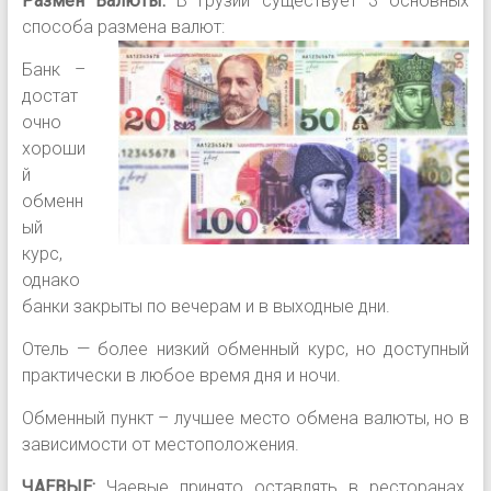
Размен Валюты:
В Грузии существует 3 основных
способа
размена валют:
Банк –
достат
очно
хороши
й
обменн
ый
курс,
однако
банки закрыты по вечерам и в выходные дни.
Отель — более низкий обменный курс, но доступный
практически в любое время дня и ночи.
Обменный пункт – лучшее место обмена валюты, но в
зависимости от местоположения.
ЧАЕВЫЕ:
Чаевые принято оставлять в ресторанах.