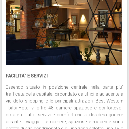
FACILITA` E SERVIZI
Essendo situato in posizione centrale nella parte piu`
trafficata della capitale, circondato da uffici e adiacente a
vie dello shopping e le principali attrazioni Best Western
Tbilisi Hotel vi offre 48 camere spaziose e confortevoli
dotate di tutti i servizi e comfort che si desidera godere
durante il viaggio. Le camere, spaziose e moderne sono
dotate di aria condizionata e di una zona salotto, una TV a