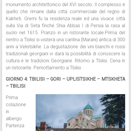
monumento architettonico del XVI secolo. Il complesso è
quello che rimane dalla città commerciale del regno di
Kakheti. Gremi fu la residenza reale ed una vivace città
sulla Via di Seta finché Shia Abbas I di Persia la rasa al
suolo nel 1615. Pranzo in un ristorante locale.Prima del
rientro a Tbilisi si visiterà una cantina (Marani) antica di 300
anni a Velistsikhe. La degustazione dei vini bianchi e rossi
tradizionali georgiani vi darà la possibilità di conoscere la
cultura e le tradizioni Georgiane. Ritorno a Tbilisi. Cena in
un ristorante. Pernottamento a Tbilisi.
GIORNO 4: TBILISI – GORI – UPLISTSIKHE – MTSKHETA
– TBILISI
Prima
colazione
in
albergo.
Partenza