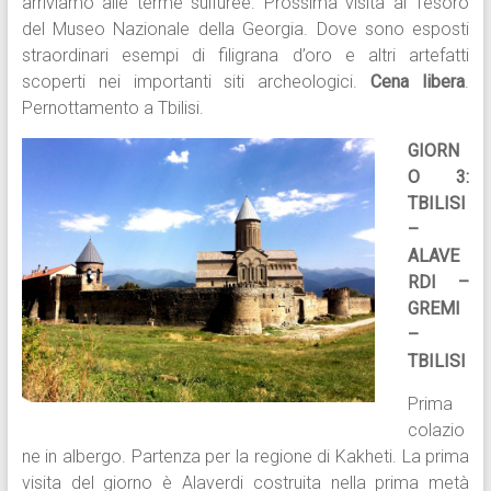
arriviamo alle terme sulfuree. Prossima visita al Tesoro
del Museo Nazionale della Georgia. Dove sono esposti
straordinari esempi di filigrana d’oro e altri artefatti
scoperti nei importanti siti archeologici.
Cena libera
.
Pernottamento a Tbilisi.
GIORN
O 3:
TBILISI
–
ALAVE
RDI –
GREMI
–
TBILISI
Prima
colazio
ne in albergo. Partenza per la regione di Kakheti. La prima
visita del giorno è Alaverdi costruita nella prima metà