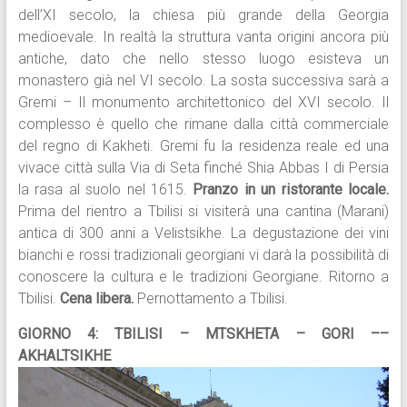
dell’XI secolo, la chiesa più grande della Georgia
medioevale. In realtà la struttura vanta origini ancora più
antiche, dato che nello stesso luogo esisteva un
monastero già nel VI secolo. La sosta successiva sarà a
Gremi – Il monumento architettonico del XVI secolo. Il
complesso è quello che rimane dalla città commerciale
del regno di Kakheti. Gremi fu la residenza reale ed una
vivace città sulla Via di Seta finché Shia Abbas I di Persia
la rasa al suolo nel 1615.
Pranzo in un ristorante locale.
Prima del rientro a Tbilisi si visiterà una cantina (Marani)
antica di 300 anni a Velistsikhe. La degustazione dei vini
bianchi e rossi tradizionali georgiani vi darà la possibilità di
conoscere la cultura e le tradizioni Georgiane. Ritorno a
Tbilisi.
Cena libera.
Pernottamento a Tbilisi.
GIORNO 4: TBILISI – MTSKHETA – GORI ––
AKHALTSIKHE