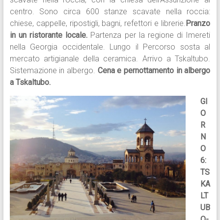
centro. Sono circa 600 stanze scavate nella roccia:
chiese, cappelle, ripostigli, bagni, refettori e librerie.
Pranzo
in un ristorante locale.
Partenza per la regione di Imereti
nella Georgia occidentale. Lungo il Percorso sosta al
mercato artigianale della ceramica. Arrivo a Tskaltubo.
Sistemazione in albergo.
Cena e pernottamento in albergo
a Tskaltubo.
GI
O
R
N
O
6:
TS
KA
LT
UB
O-