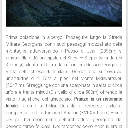
Prima colazione in albergo. Proseguire lungo la Strada
Militare Georgiana con i suoi paesaggi mozzafiato delle
montagne, attarversando il Passo di Jvari (2395m) si
arriva nella città principale del Khevi – Stepantsminda (ex
Kazbegi) situata a 15 km dalla frontiera Russo-Georgiana.
Visita della chiesa di Trinità di Gergeti che si trova ad
un’altitudine di 2170m ai piedi del Monte Mkinvartsveri
(5047 m). Si raggiunge con una scarpinata in salita di circa
un’ora e trenta minuti (Dislivello di circa 500m) offrendo le
viste magnifiche del ghiacciaio.
Pranzo in un ristorante
locale.
Ritorno a Tbilisi. Durante il percorso visita al
complesso architettonico di Ananuri (XVI-XVII sec.) – uno
dei più bei monumenti dell’architettura georgiana del
periodo tardo feudale. Nel tardomedioevo Ananuri era la