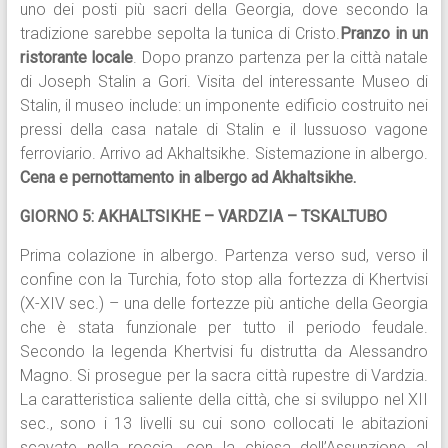
uno dei posti più sacri della Georgia, dove secondo la
tradizione sarebbe sepolta la tunica di Cristo.
Pranzo in un
ristorante locale
. Dopo pranzo partenza per la città natale
di Joseph Stalin a Gori. Visita del interessante Museo di
Stalin, il museo include: un imponente edificio costruito nei
pressi della casa natale di Stalin e il lussuoso vagone
ferroviario. Arrivo ad Akhaltsikhe. Sistemazione in albergo.
Cena e pernottamento in albergo ad Akhaltsikhe.
GIORNO 5: AKHALTSIKHE – VARDZIA – TSKALTUBO
Prima colazione in albergo. Partenza verso sud, verso il
confine con la Turchia, foto stop alla fortezza di Khertvisi
(X-XIV sec.) – una delle fortezze più antiche della Georgia
che è stata funzionale per tutto il periodo feudale.
Secondo la legenda Khertvisi fu distrutta da Alessandro
Magno. Si prosegue per la sacra città rupestre di Vardzia.
La caratteristica saliente della città, che si sviluppo nel XII
sec., sono i 13 livelli su cui sono collocati le abitazioni
scavate nella roccia, con la chiesa dell’Assunzione al