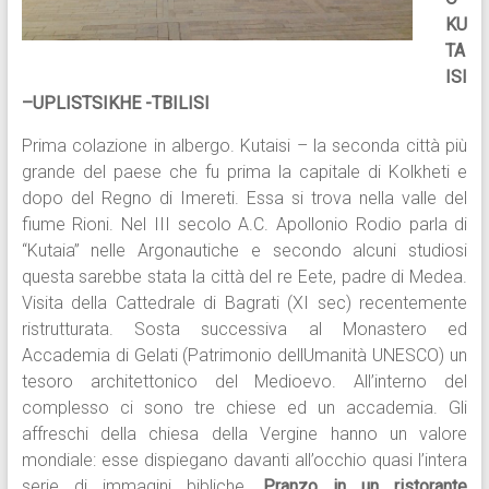
KU
TA
ISI
–UPLISTSIKHE -TBILISI
Prima colazione in albergo. Kutaisi – la seconda città più
grande del paese che fu prima la capitale di Kolkheti e
dopo del Regno di Imereti. Essa si trova nella valle del
fiume Rioni. Nel III secolo A.C. Apollonio Rodio parla di
“Kutaia” nelle Argonautiche e secondo alcuni studiosi
questa sarebbe stata la città del re Eete, padre di Medea.
Visita della Cattedrale di Bagrati (XI sec) recentemente
ristrutturata. Sosta successiva al Monastero ed
Accademia di Gelati (Patrimonio dellUmanità UNESCO) un
tesoro architettonico del Medioevo. All’interno del
complesso ci sono tre chiese ed un accademia. Gli
affreschi della chiesa della Vergine hanno un valore
mondiale: esse dispiegano davanti all’occhio quasi l’intera
serie di immagini bibliche.
Pranzo in un ristorante