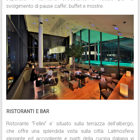
svolgimento di pause caffe’, buffet e mostre.
RISTORANTI E BAR
Ristorante “Fellini” e` situato sulla terrazza dell’albergo,
che offre una splendida vista sulla città. Latmosfera
elegante ed accogliente e piatti della cucina italiana vi