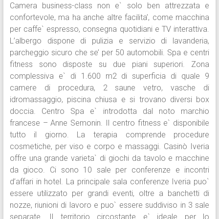
Camera business-class non e` solo ben attrezzata e
confortevole, ma ha anche altre facilita’, come macchina
per caffe` espresso, consegna quotidiani e TV interattiva.
L’albergo dispone di pulizia e servizio di lavanderia,
parcheggio sicuro che se’ per 50 automobili. Spa e centri
fitness sono disposte su due piani superiori. Zona
complessiva e` di 1.600 m2 di superficia di quale 9
camere di procedura, 2 saune vetro, vasche di
idromassaggio, piscina chiusa e si trovano diversi box
doccia. Centro Spa e` introdotta dal noto marchio
francese – Anne Semonin. Il centro fitness e` disponibile
tutto il giorno. La terapia comprende procedure
cosmetiche, per viso e corpo e massaggi. Casinò Iveria
offre una grande varieta` di giochi da tavolo e macchine
da gioco. Ci sono 10 sale per conferenze e incontri
d’affari in hotel. La principale sala conferenze Iveria puo`
essere utilizzato per grandi eventi, oltre a banchetti di
nozze, riunioni di lavoro e puo` essere suddiviso in 3 sale
separate. Il territorio circostante e` ideale per lo