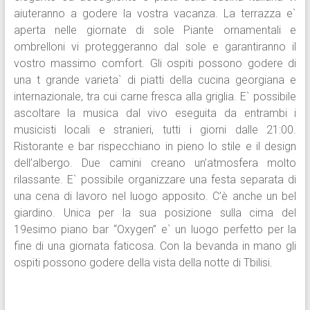
aiuteranno a godere la vostra vacanza. La terrazza e`
aperta nelle giornate di sole Piante ornamentali e
ombrelloni vi proteggeranno dal sole e garantiranno il
vostro massimo comfort. Gli ospiti possono godere di
una t grande varieta` di piatti della cucina georgiana e
internazionale, tra cui carne fresca alla griglia. E` possibile
ascoltare la musica dal vivo eseguita da entrambi i
musicisti locali e stranieri, tutti i giorni dalle 21:00.
Ristorante e bar rispecchiano in pieno lo stile e il design
dell’albergo. Due camini creano un’atmosfera molto
rilassante. E` possibile organizzare una festa separata di
una cena di lavoro nel luogo apposito. C’è anche un bel
giardino. Unica per la sua posizione sulla cima del
19esimo piano bar “Oxygen” e` un luogo perfetto per la
fine di una giornata faticosa. Con la bevanda in mano gli
ospiti possono godere della vista della notte di Tbilisi.