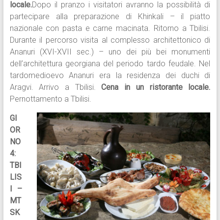
locale.
Dopo il pranzo i visitatori avranno la possibilità di
partecipare alla preparazione di Khinkali – il piatto
nazionale con pasta e carne macinata. Ritorno a Tbilisi.
Durante il percorso visita al complesso architettonico di
Ananuri (XVI-XVII sec.) – uno dei più bei monumenti
dell’architettura georgiana del periodo tardo feudale. Nel
tardomedioevo Ananuri era la residenza dei duchi di
Aragvi. Arrivo a Tbilisi.
Cena in un ristorante locale.
Pernottamento a Tbilisi.
GI
OR
NO
4:
TBI
LIS
I –
MT
SK