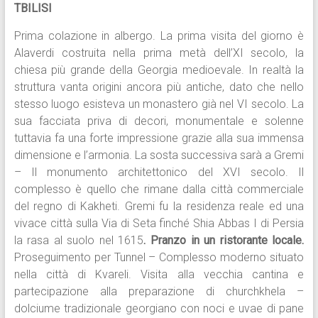
TBILISI
Prima colazione in albergo. La prima visita del giorno è
Alaverdi costruita nella prima metà dell’XI secolo, la
chiesa più grande della Georgia medioevale. In realtà la
struttura vanta origini ancora più antiche, dato che nello
stesso luogo esisteva un monastero già nel VI secolo. La
sua facciata priva di decori, monumentale e solenne
tuttavia fa una forte impressione grazie alla sua immensa
dimensione e l’armonia. La sosta successiva sarà a Gremi
– Il monumento architettonico del XVI secolo. Il
complesso è quello che rimane dalla città commerciale
del regno di Kakheti. Gremi fu la residenza reale ed una
vivace città sulla Via di Seta finché Shia Abbas I di Persia
la rasa al suolo nel 1615
. Pranzo in un ristorante locale.
Proseguimento per Tunnel – Complesso moderno situato
nella città di Kvareli. Visita alla vecchia cantina e
partecipazione alla preparazione di churchkhela –
dolciume tradizionale georgiano con noci e uvae di pane