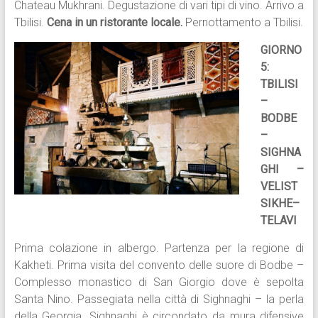
Chateau Mukhrani. Degustazione di vari tipi di vino. Arrivo a
Tbilisi.
Cena in un ristorante locale.
Pernottamento a Tbilisi.
GIORNO
5:
TBILISI
–
BODBE
–
SIGHNA
GHI –
VELIST
SIKHE–
TELAVI
Prima colazione in albergo. Partenza per la regione di
Kakheti. Prima visita del convento delle suore di Bodbe –
Complesso monastico di San Giorgio dove è sepolta
Santa Nino. Passegiata nella città di Sighnaghi – la perla
della Georgia. Sighnaghi è circondato da mura difensive