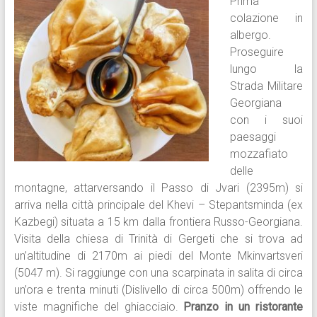
Prima
colazione in
albergo.
Proseguire
lungo la
Strada Militare
Georgiana
con i suoi
paesaggi
mozzafiato
delle
montagne, attarversando il Passo di Jvari (2395m) si
arriva nella città principale del Khevi – Stepantsminda (ex
Kazbegi) situata a 15 km dalla frontiera Russo-Georgiana.
Visita della chiesa di Trinità di Gergeti che si trova ad
un’altitudine di 2170m ai piedi del Monte Mkinvartsveri
(5047 m). Si raggiunge con una scarpinata in salita di circa
un’ora e trenta minuti (Dislivello di circa 500m) offrendo le
viste magnifiche del ghiacciaio.
Pranzo in un ristorante