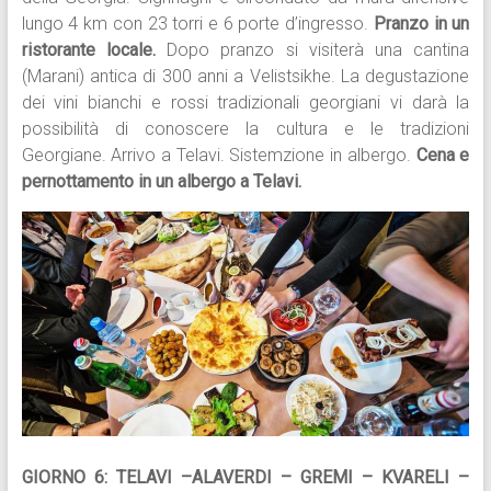
lungo 4 km con 23 torri e 6 porte d’ingresso.
Pranzo in un
ristorante locale.
Dopo pranzo si visiterà una cantina
(Marani) antica di 300 anni a Velistsikhe. La degustazione
dei vini bianchi e rossi tradizionali georgiani vi darà la
possibilità di conoscere la cultura e le tradizioni
Georgiane. Arrivo a Telavi. Sistemzione in albergo.
Cena e
pernottamento in un albergo a Telavi.
GIORNO 6: TELAVI –ALAVERDI – GREMI – KVARELI –