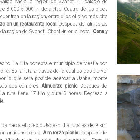
alida hacia la región de Svaneti. El paisaje de
e 3 000-5 000 m de altitud. Cuatro de los picos
uentran en la región, entre ellos el pico más alto
zo en un restaurante local.
Despues del almuerzo
 la region de Svaneti. Check-in en el hotel.
Cena y
Becho. La ruta conecta el municipio de Mestia con
lra. Es la ruta a travez de l
o cual es posible ver
or lo que sera posible acercar a Ushba, monte
 sus dos cumbres.
Almuerzo picnic.
Despues del
La ruta tiene 17 km y dura 8 horas. Regreso a
ia
.
lida hacia el pueblo Jabeshi. La ruta es de 9 km.
on antiguas torres.
Almuerzo picnic.
Despues del