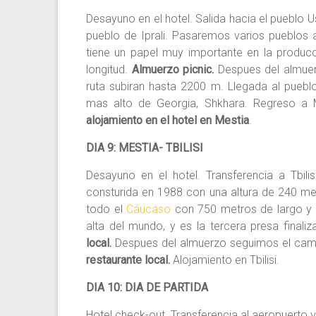
Desayuno en el hotel. Salida hacia el pueblo U
pueblo de Iprali. Pasaremos varios pueblos a 
tiene un papel muy importante en la produc
longitud.
Almuerzo picnic.
Despues del almuer
ruta subiran hasta 2200 m. Llegada al pueblo
mas alto de Georgia, Shkhara. Regreso a M
alojamiento en el hotel en Mestia
.
DIA 9: MESTIA- TBILISI
Desayuno en el hotel. Transferencia a Tbili
consturida en 1988 con una altura de 240 met
todo el
Cáucaso
con 750 metros de largo y 
alta del mundo, y es la tercera presa final
local.
Despues del almuerzo seguimos el camino
restaurante local.
Alojamiento en Tbilisi.
DIA 10: DIA DE PARTIDA
Hotel check-out. Transferencia al aeropuerto y