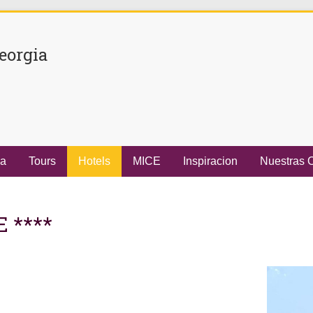
eorgia
ia
Tours
Hotels
MICE
Inspiracion
Nuestras O
 ****