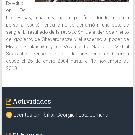
Revoluci
ón De
Las Rosas, una revolución pacífica donde ninguna
persona resultó herida, y no se derramó ni una gota de
sangre. El resultado de la revolución fue el derrocamiento
del gobierno de Shevardnadze y el ascenso al poder de
Mikheil Saakashvili y el Movimiento Nacional. Mikheil
Saakashvili ocupó el cargo del presidente de Georgia
desde el 25 de enero 2004 hasta el 17 noviembre de
2013.
Actividades
Eventos en Tbilisi, Georgia | Esta semana