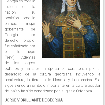
Georgia en toda la
historia de la
nación, su
posición como la
primera mujer
gobernante de
Georgia, por
derecho propio,
fue enfatizado por
el título mepe
(“rey”). Además
de los logros
políticos y militares, la época se caracteriza por el
desarrollo de la cultura georgiana, incluyendo la
arquitectura, la literatura, la filosofía y las ciencias. Ella
sigue siendo un símbolo importante en la cultura popular
del país y ha sido canonizada por la Iglesia Ortodoxa.
JORGE V BRILLIANTE DE GEORGIA