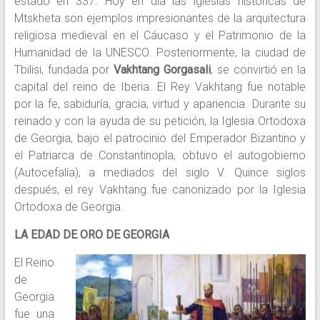
estado en 337. Hoy en día las iglesias históricas de
Mtskheta son ejemplos impresionantes de la arquitectura
religiosa medieval en el Cáucaso y el Patrimonio de la
Humanidad de la UNESCO. Posteriormente, la ciudad de
Tbilisi, fundada por
Vakhtang Gorgasali
, se convirtió en la
capital del reino de Iberia. El Rey Vakhtang fue notable
por la fe, sabiduría, gracia, virtud y apariencia. Durante su
reinado y con la ayuda de su petición, la Iglesia Ortodoxa
de Georgia, bajo el patrocinio del Emperador Bizantino y
el Patriarca de Constantinopla, obtuvo el autogobierno
(Autocefalía), a mediados del siglo V. Quince siglos
después, el rey Vakhtang fue canonizado por la Iglesia
Ortodoxa de Georgia.
LA EDAD DE ORO DE GEORGIA
El Reino
de
Georgia
fue una