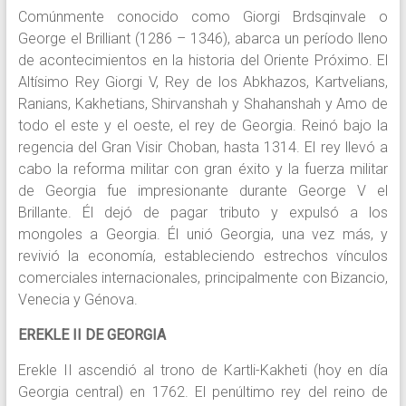
Comúnmente conocido como Giorgi Brdsqinvale o
George el Brilliant (1286 – 1346), abarca un período lleno
de acontecimientos en la historia del Oriente Próximo. El
Altísimo Rey Giorgi V, Rey de los Abkhazos, Kartvelians,
Ranians, Kakhetians, Shirvanshah y Shahanshah y Amo de
todo el este y el oeste, el rey de Georgia. Reinó bajo la
regencia del Gran Visir Choban, hasta 1314. El rey llevó a
cabo la reforma militar con gran éxito y la fuerza militar
de Georgia fue impresionante durante George V el
Brillante. Él dejó de pagar tributo y expulsó a los
mongoles a Georgia. Él unió Georgia, una vez más, y
revivió la economía, estableciendo estrechos vínculos
comerciales internacionales, principalmente con Bizancio,
Venecia y Génova.
EREKLE II DE GEORGIA
Erekle II ascendió al trono de Kartli-Kakheti (hoy en día
Georgia central) en 1762. El penúltimo rey del reino de