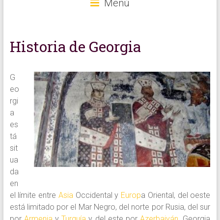
Menú
Historia de Georgia
G
eo
rgi
a
es
tá
sit
ua
da
en
el límite entre
Asia
Occidental y
Europ
a Oriental, del oeste
está limitado por el Mar Negro, del norte por Rusia, del sur
por
Armenia
y
Turquía
y del este por
Azerbaiyán
. Georgia