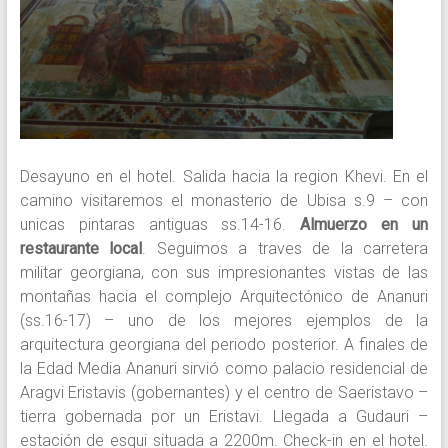
Desayuno en el hotel. Salida hacia la region Khevi. En el
camino visitaremos el monasterio de Ubisa s.9 – con
unicas pintaras antiguas ss.14-16.
Almuerzo en un
restaurante local
. Seguimos a traves de la carretera
militar georgiana, con sus impresionantes vistas de las
montañas hacia el complejo Arquitectónico de Ananuri
(ss.16-17) – uno de los mejores ejemplos de la
arquitectura georgiana del periodo posterior. A finales de
la Edad Media Ananuri sirvió como palacio residencial de
Aragvi Eristavis (gobernantes) y el centro de Saeristavo –
tierra gobernada por un Eristavi. Llegada a Gudauri –
estación de esqui situada a 2200m. Check-in en el hotel.