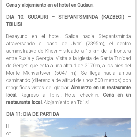
Cena y alojamiento en el hotel en Gudauri
.
DIA 10: GUDAURI – STEPANTSMINDA (KAZBEGI) –
TBILISI
Desayuno en el hotel. Salida hacia Stepantsminda
atraversando el paso de Jvari (2395m), el centro
administrativo de Khevi – situado a 15 km de la frontera
entre Rusia y Georgia. Visita a la iglesia de Santa Trinidad
de Gergeti que está a una altitud de 2170m, a los pies del
Monte Mkinvartsveri (5047 m). Se llega hacia arriba
caminando (diferencia de altitud de unos 500 metros) con
magníficas vistas del glaciar.
Almuerzo en un restaurante
local.
Regreso a Tbilisi. Hotel check-in.
Cena en un
restaurante local.
Alojamiento en Tbilisi.
DIA 11: DIA DE PARTIDA
H
ot