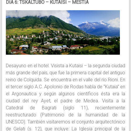
DIA 6: TSKALTUBO – KUTAISI – MESTIA
Desayuno en el hotel. Visista a Kutaisi – la segunda ciudad
más grande del país, que fue la primera capital del antiguo
reino de Colquida. Se encuentra en el valle del río Rioni. En
el tercer siglo A.C. Apolonio de Rodas habla de “Kutaia” en
el Argonautica y según algunos científicos ésta era la
ciudad del rey Ayet, el padre de Medea. Visita a la
Catedral de Bagrati (siglo 11), recientemente
reestructurado (Patrimonio de la humanidad de la
UNESCO). También visitaremos el conjunto arquitectónico
de Gelati (s. 12), que incluye: La Iglesia principal de la