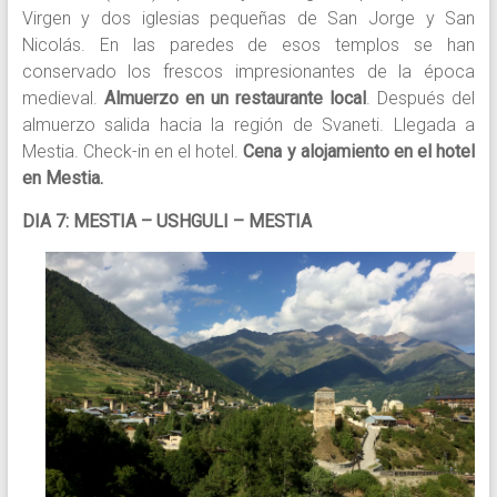
Virgen y dos iglesias pequeñas de San Jorge y San
Nicolás. En las paredes de esos templos se han
conservado los frescos impresionantes de la época
medieval.
Almuerzo en un restaurante local
. Después del
almuerzo salida hacia la región de Svaneti. Llegada a
Mestia. Check-in en el hotel.
Cena y alojamiento en el hotel
en Mestia.
DIA 7: MESTIA – USHGULI – MESTIA