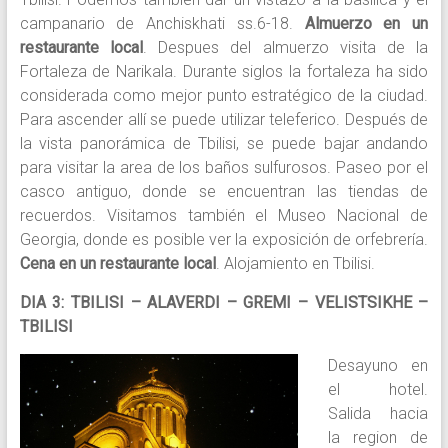
campanario de Anchiskhati ss.6-18.
Almuerzo en un
restaurante local
. Despues del almuerzo visita de la
Fortaleza de Narikala. Durante siglos la fortaleza ha sido
considerada como mejor punto estratégico de la ciudad.
Para ascender allí se puede utilizar teleferico. Después de
la vista panorámica de Tbilisi, se puede bajar andando
para visitar la area de los baños sulfurosos. Paseo por el
casco antiguo, donde se encuentran las tiendas de
recuerdos. Visitamos también el Museo Nacional de
Georgia, donde es posible ver la exposición de orfebrería.
Cena en un restaurante local
. Alojamiento en Tbilisi.
DIA 3: TBILISI – ALAVERDI – GREMI – VELISTSIKHE –
TBILISI
Desayuno en
el hotel.
Salida hacia
la region de