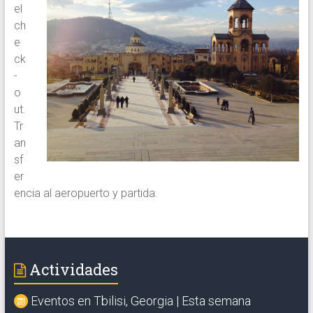
el
ch
e
ck
-
o
ut.
Tr
an
sf
er
encia al aeropuerto y partida.
Actividades
Eventos en Tbilisi, Georgia | Esta semana