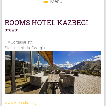
Menú
ROOMS HOTEL KAZBEGI
****
1 V.Gorgasali str.,
Stepantsminda, Georgia
www.roomshotel.ge