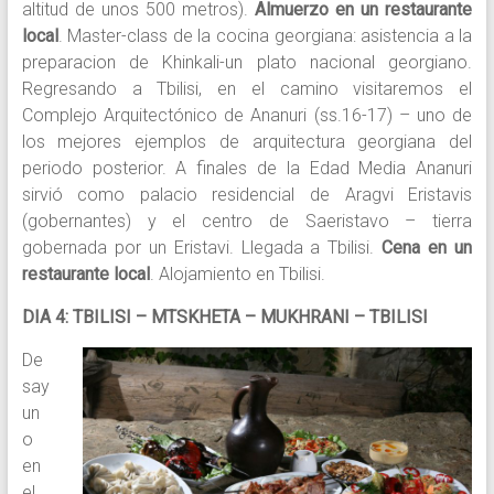
altitud de unos 500 metros).
Almuerzo en un restaurante
local
. Master-class de la cocina georgiana: asistencia a la
preparacion de Khinkali-un plato nacional georgiano.
Regresando a Tbilisi, en el camino visitaremos el
Complejo Arquitectónico de Ananuri (ss.16-17) – uno de
los mejores ejemplos de arquitectura georgiana del
periodo posterior. A finales de la Edad Media Ananuri
sirvió como palacio residencial de Aragvi Eristavis
(gobernantes) y el centro de Saeristavo – tierra
gobernada por un Eristavi. Llegada a Tbilisi.
Cena en un
restaurante local
. Alojamiento en Tbilisi.
DIA 4: TBILISI – MTSKHETA – MUKHRANI – TBILISI
De
say
un
o
en
el