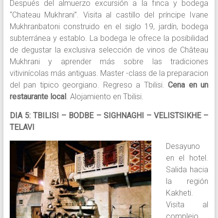
Después del almuerzo excursión a la finca y bodega
“Chateau Mukhrani”. Visita al castillo del príncipe Ivane
Mukhranbatoni construido en el siglo 19, jardín, bodega
subterránea y establo. La bodega le ofrece la posibilidad
de degustar la exclusiva selección de vinos de Château
Mukhrani y aprender más sobre las tradiciones
vitivinícolas más antiguas. Master -class de la preparacion
del pan tipico georgiano. Regreso a Tbilisi.
Cena en un
restaurante local
. Alojamiento en Tbilisi.
DIA 5: TBILISI – BODBE – SIGHNAGHI – VELISTSIKHE –
TELAVI
Desayuno
en el hotel.
Salida hacia
la región
Kakheti.
Visita al
complejo